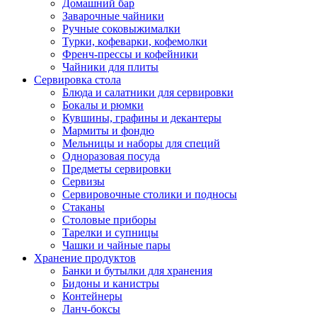
Домашний бар
Заварочные чайники
Ручные соковыжималки
Турки, кофеварки, кофемолки
Френч-прессы и кофейники
Чайники для плиты
Сервировка стола
Блюда и салатники для сервировки
Бокалы и рюмки
Кувшины, графины и декантеры
Мармиты и фондю
Мельницы и наборы для специй
Одноразовая посуда
Предметы сервировки
Сервизы
Сервировочные столики и подносы
Стаканы
Столовые приборы
Тарелки и супницы
Чашки и чайные пары
Хранение продуктов
Банки и бутылки для хранения
Бидоны и канистры
Контейнеры
Ланч-боксы