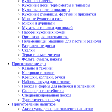
Кухонная навеска
Кухонные весы, термометры и таймеры
Кухонные ножи и ножницы
Кухонные рукавицы, фартуки и прихватки
Мерные ёмкости и сита
Миски и дуршлаги
Мусаты и точилки для ножей
Наборы кухонных ножей
Организация пространства
Пельменницы, машинки для пасты и равиоли
Разделочные доски
Скалки
Терки и измельчители
Фольга, бумага, пакеты
Приготовление еды
Казаны и тажины
Кастрюли и ковши
Крышки, колпаки, ручки
Наборы посуды для готовки
Посуда и формы для выпечки и запекания
Сковороды и сотейники
Специализированная посуда
Туристическая посуда
Приготовление напитков
Аксессуары для приготовления напитков