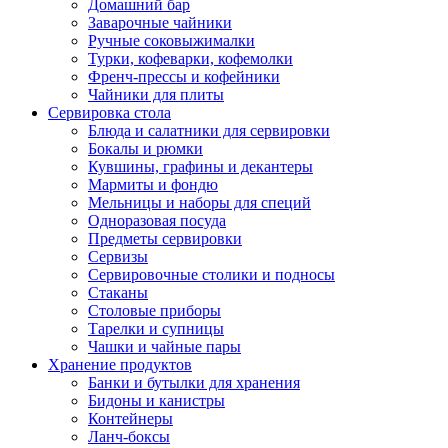
Домашний бар
Заварочные чайники
Ручные соковыжималки
Турки, кофеварки, кофемолки
Френч-прессы и кофейники
Чайники для плиты
Сервировка стола
Блюда и салатники для сервировки
Бокалы и рюмки
Кувшины, графины и декантеры
Мармиты и фондю
Мельницы и наборы для специй
Одноразовая посуда
Предметы сервировки
Сервизы
Сервировочные столики и подносы
Стаканы
Столовые приборы
Тарелки и супницы
Чашки и чайные пары
Хранение продуктов
Банки и бутылки для хранения
Бидоны и канистры
Контейнеры
Ланч-боксы