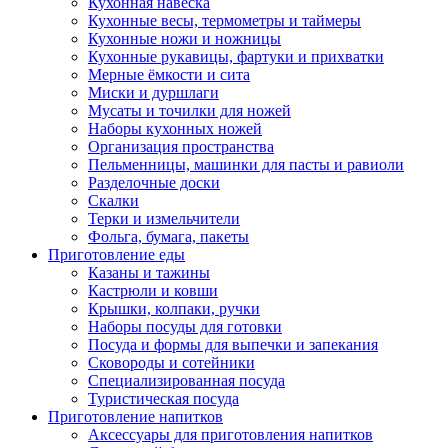
Кухонная навеска
Кухонные весы, термометры и таймеры
Кухонные ножи и ножницы
Кухонные рукавицы, фартуки и прихватки
Мерные ёмкости и сита
Миски и дуршлаги
Мусаты и точилки для ножей
Наборы кухонных ножей
Организация пространства
Пельменницы, машинки для пасты и равиоли
Разделочные доски
Скалки
Терки и измельчители
Фольга, бумага, пакеты
Приготовление еды
Казаны и тажины
Кастрюли и ковши
Крышки, колпаки, ручки
Наборы посуды для готовки
Посуда и формы для выпечки и запекания
Сковороды и сотейники
Специализированная посуда
Туристическая посуда
Приготовление напитков
Аксессуары для приготовления напитков