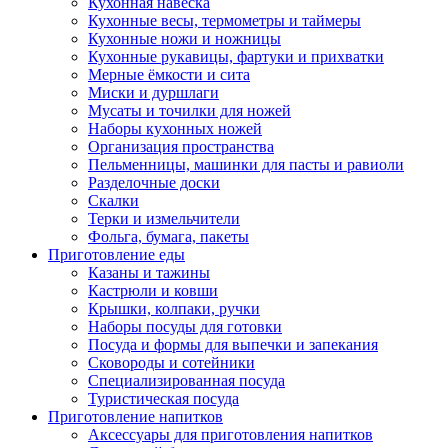
Кухонная навеска
Кухонные весы, термометры и таймеры
Кухонные ножи и ножницы
Кухонные рукавицы, фартуки и прихватки
Мерные ёмкости и сита
Миски и дуршлаги
Мусаты и точилки для ножей
Наборы кухонных ножей
Организация пространства
Пельменницы, машинки для пасты и равиоли
Разделочные доски
Скалки
Терки и измельчители
Фольга, бумага, пакеты
Приготовление еды
Казаны и тажины
Кастрюли и ковши
Крышки, колпаки, ручки
Наборы посуды для готовки
Посуда и формы для выпечки и запекания
Сковороды и сотейники
Специализированная посуда
Туристическая посуда
Приготовление напитков
Аксессуары для приготовления напитков