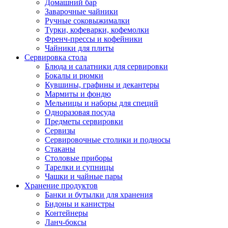
Домашний бар
Заварочные чайники
Ручные соковыжималки
Турки, кофеварки, кофемолки
Френч-прессы и кофейники
Чайники для плиты
Сервировка стола
Блюда и салатники для сервировки
Бокалы и рюмки
Кувшины, графины и декантеры
Мармиты и фондю
Мельницы и наборы для специй
Одноразовая посуда
Предметы сервировки
Сервизы
Сервировочные столики и подносы
Стаканы
Столовые приборы
Тарелки и супницы
Чашки и чайные пары
Хранение продуктов
Банки и бутылки для хранения
Бидоны и канистры
Контейнеры
Ланч-боксы