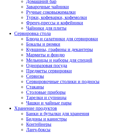
Домашний бар
Заварочные чайники
Ручные соковыжималки
Турки, кофеварки, кофемолки
Френч-прессы и кофейники
Чайники для плиты
Сервировка стола
Блюда и салатники для сервировки
Бокалы и рюмки
Кувшины, графины и декантеры
Мармиты и фондю
Мельницы и наборы для специй
Одноразовая посуда
Предметы сервировки
Сервизы
Сервировочные столики и подносы
Стаканы
Столовые приборы
Тарелки и супницы
Чашки и чайные пары
Хранение продуктов
Банки и бутылки для хранения
Бидоны и канистры
Контейнеры
Ланч-боксы