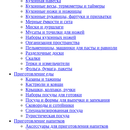
Кухонная навеска
Кухонные весы, термометры и таймеры
Кухонные ножи и ножницы
Кухонные рукавицы, фартуки и прихватки
Мерные ёмкости и сита
Миски и дуршлаги
Мусаты и точилки для ножей
Наборы кухонных ножей
Организация пространства
Пельменницы, машинки для пасты и равиоли
Разделочные доски
Скалки
Терки и измельчители
Фольга, бумага, пакеты
Приготовление еды
Казаны и тажины
Кастрюли и ковши
Крышки, колпаки, ручки
Наборы посуды для готовки
Посуда и формы для выпечки и запекания
Сковороды и сотейники
Специализированная посуда
Туристическая посуда
Приготовление напитков
Аксессуары для приготовления напитков