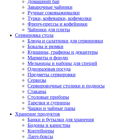
Домашний бар
Заварочные чайники
Ручные соковыжималки
Турки, кофеварки, кофемолки
Френч-прессы и кофейники
Чайники для плиты
Сервировка стола
Блюда и салатники для сервировки
Бокалы и рюмки
Кувшины, графины и декантеры
Мармиты и фондю
Мельницы и наборы для специй
Одноразовая посуда
Предметы сервировки
Сервизы
Сервировочные столики и подносы
Стаканы
Столовые приборы
Тарелки и супницы
Чашки и чайные пары
Хранение продуктов
Банки и бутылки для хранения
Бидоны и канистры
Контейнеры
Ланч-боксы