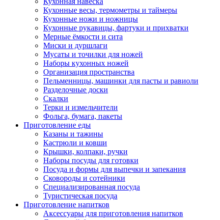
Кухонная навеска
Кухонные весы, термометры и таймеры
Кухонные ножи и ножницы
Кухонные рукавицы, фартуки и прихватки
Мерные ёмкости и сита
Миски и дуршлаги
Мусаты и точилки для ножей
Наборы кухонных ножей
Организация пространства
Пельменницы, машинки для пасты и равиоли
Разделочные доски
Скалки
Терки и измельчители
Фольга, бумага, пакеты
Приготовление еды
Казаны и тажины
Кастрюли и ковши
Крышки, колпаки, ручки
Наборы посуды для готовки
Посуда и формы для выпечки и запекания
Сковороды и сотейники
Специализированная посуда
Туристическая посуда
Приготовление напитков
Аксессуары для приготовления напитков