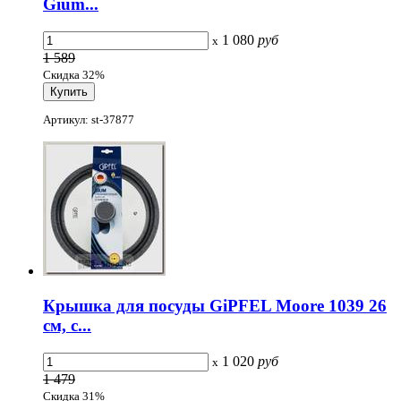
Gium...
1 080
руб
x
1 589
Скидка 32%
Артикул: st-37877
Крышка для посуды GiPFEL Moore 1039 26
см, с...
1 020
руб
x
1 479
Скидка 31%