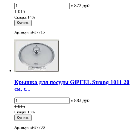
872
руб
x
1 015
Скидка 14%
Артикул: st-37715
Крышка для посуды GiPFEL Strong 1011 20
см, с...
883
руб
x
1 015
Скидка 13%
Артикул: st-37706