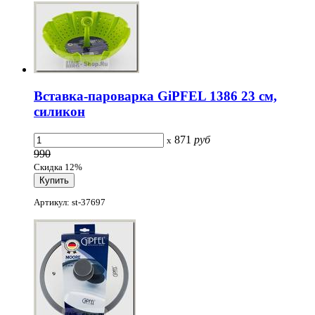
Вставка-пароварка GiPFEL 1386 23 см,
силикон
871
руб
x
990
Скидка 12%
Артикул: st-37697