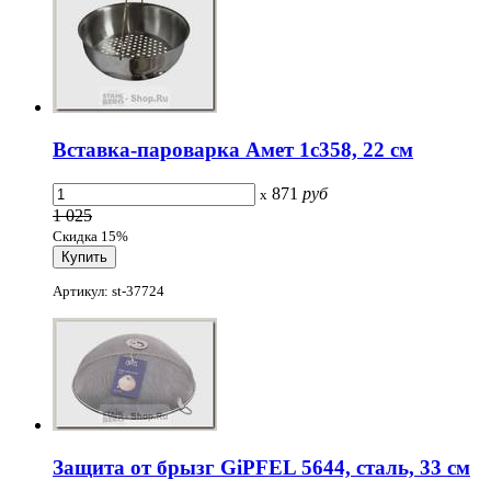
Вставка-пароварка Амет 1с358, 22 см
871
руб
x
1 025
Скидка 15%
Артикул: st-37724
Защита от брызг GiPFEL 5644, сталь, 33 см