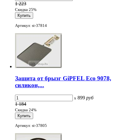
1 223
Скидка 25%
Артикул: st-37814
Защита от брызг GiPFEL Eco 9078,
силикон,...
899
руб
x
1 184
Скидка 24%
Артикул: st-37805