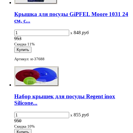
Крышка для посуды GiPFEL Moore 1031 24
см, с...
848
руб
x
953
Скидка 11%
Артикул: st-37688
Набор крышек для посуды Regent inox
Silicone...
855
руб
x
950
Скидка 10%