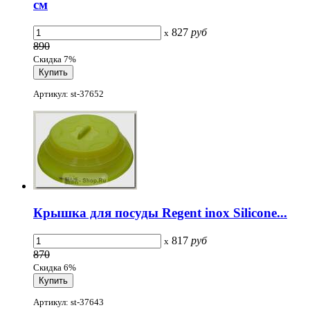
см
827
руб
x
890
Скидка 7%
Артикул: st-37652
Крышка для посуды Regent inox Silicone...
817
руб
x
870
Скидка 6%
Артикул: st-37643