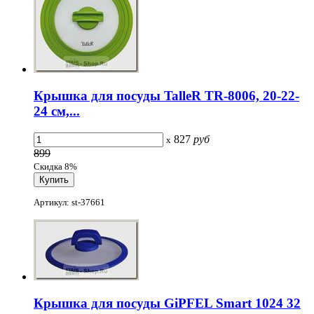
Крышка для посуды TalleR TR-8006, 20-22-
24 см,...
827
руб
x
899
Скидка 8%
Артикул: st-37661
Крышка для посуды GiPFEL Smart 1024 32