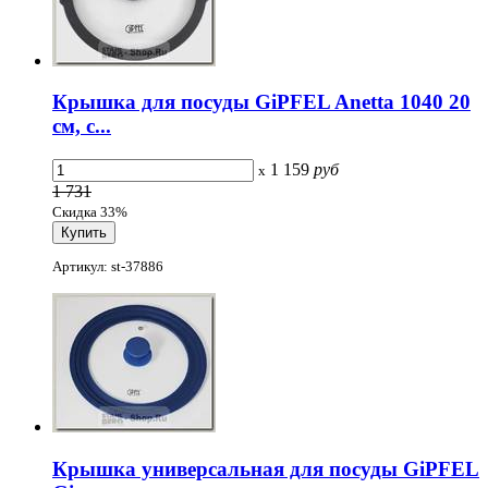
Крышка для посуды GiPFEL Anetta 1040 20
см, с...
1 159
руб
x
1 731
Скидка 33%
Артикул: st-37886
Крышка универсальная для посуды GiPFEL