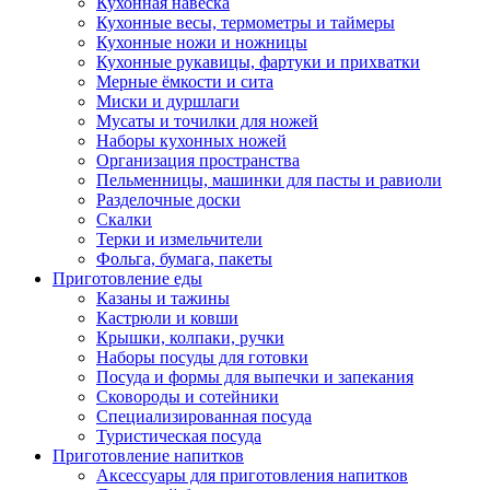
Кухонная навеска
Кухонные весы, термометры и таймеры
Кухонные ножи и ножницы
Кухонные рукавицы, фартуки и прихватки
Мерные ёмкости и сита
Миски и дуршлаги
Мусаты и точилки для ножей
Наборы кухонных ножей
Организация пространства
Пельменницы, машинки для пасты и равиоли
Разделочные доски
Скалки
Терки и измельчители
Фольга, бумага, пакеты
Приготовление еды
Казаны и тажины
Кастрюли и ковши
Крышки, колпаки, ручки
Наборы посуды для готовки
Посуда и формы для выпечки и запекания
Сковороды и сотейники
Специализированная посуда
Туристическая посуда
Приготовление напитков
Аксессуары для приготовления напитков