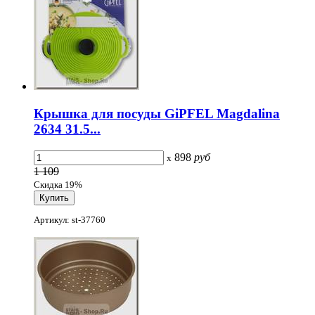
Крышка для посуды GiPFEL Magdalina
2634 31.5...
898
руб
x
1 109
Скидка 19%
Артикул: st-37760