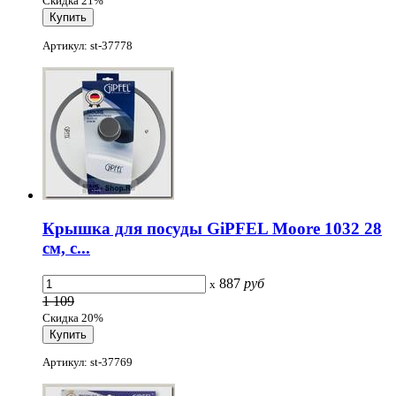
Скидка 21%
Артикул: st-37778
Крышка для посуды GiPFEL Moore 1032 28
см, с...
887
руб
x
1 109
Скидка 20%
Артикул: st-37769