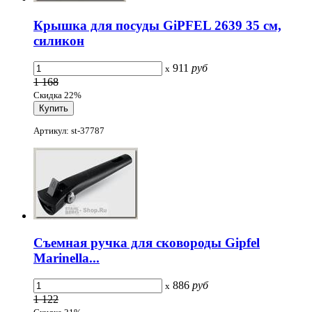
Крышка для посуды GiPFEL 2639 35 см,
силикон
911
руб
x
1 168
Скидка 22%
Артикул: st-37787
Съемная ручка для сковороды Gipfel
Marinella...
886
руб
x
1 122