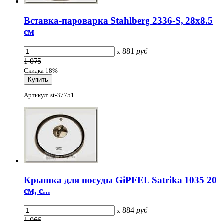
Вставка-пароварка Stahlberg 2336-S, 28х8.5
см
881
руб
x
1 075
Скидка 18%
Артикул: st-37751
Крышка для посуды GiPFEL Satrika 1035 20
см, с...
884
руб
x
1 066