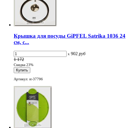
Крышка для посуды GiPFEL Satrika 1036 24
см, с...
902
руб
x
1 172
Скидка 23%
Артикул: st-37796