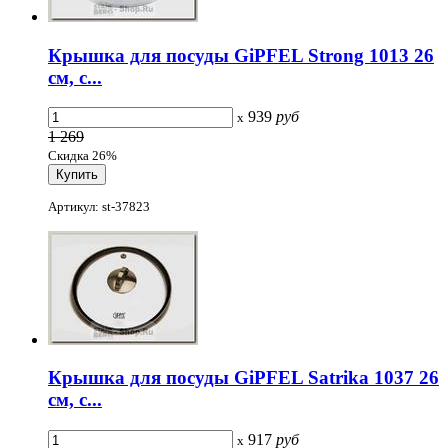
Крышка для посуды GiPFEL Strong 1013 26
см, с...
939
руб
x
1 269
Скидка 26%
Артикул: st-37823
Крышка для посуды GiPFEL Satrika 1037 26
см, с...
917
руб
x