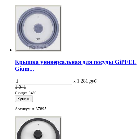
Крышка универсальная для посуды GiPFEL
Gium...
1 281
руб
x
1 941
Скидка 34%
Артикул: st-37895