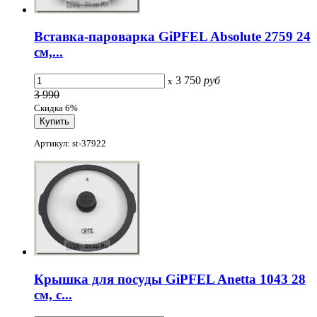
Вставка-пароварка GiPFEL Absolute 2759 24
см,...
3 750
руб
x
3 990
Скидка 6%
Артикул: st-37922
Крышка для посуды GiPFEL Anetta 1043 28
см, с...