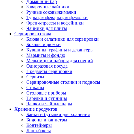
Домашний бар
Заварочные чайники
Ручные соковыжималки
Турки, кофеварки, кофемолки
Френч-прессы и кофейники
Чайники для плиты
Сервировка стола
Блюда и салатники для сервировки
Бокалы и рюмки
Кувшины, графины и декантеры
Мармиты и фондю
Мельницы и наборы для специй
Одноразовая посуда
Предметы сервировки
Сервизы
Сервировочные столики и подносы
Стаканы
Столовые приборы
Тарелки и супницы
Чашки и чайные пары
Хранение продуктов
Банки и бутылки для хранения
Бидоны и канистры
Контейнеры
Ланч-боксы