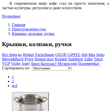
В современном мире кофе стал не просто напитком, а
частью культуры, ритуалом и даже искусством
Подробнее
Главная
Приготовление еды
Крышки, колпаки, ручки
Крышки, колпаки, ручки
Все бренды
Bekker
Fackelmann
GEOR
GiPFEL
Hitt
Idea
Jarko
Mayer&Boch
Pyrex
Regent inox
Rondell
Stahlberg
Taller
TimA
VGP
Violet
Амет
Биол
Бытпласт
Мультидом
Полимербыт
Сортировать по:
1
2
всё