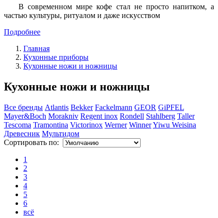
В современном мире кофе стал не просто напитком, а
частью культуры, ритуалом и даже искусством
Подробнее
Главная
Кухонные приборы
Кухонные ножи и ножницы
Кухонные ножи и ножницы
Все бренды
Atlantis
Bekker
Fackelmann
GEOR
GiPFEL
Mayer&Boch
Morakniv
Regent inox
Rondell
Stahlberg
Taller
Tescoma
Tramontina
Victorinox
Werner
Winner
Yiwu Weisina
Древесник
Мультидом
Сортировать по:
1
2
3
4
5
6
всё