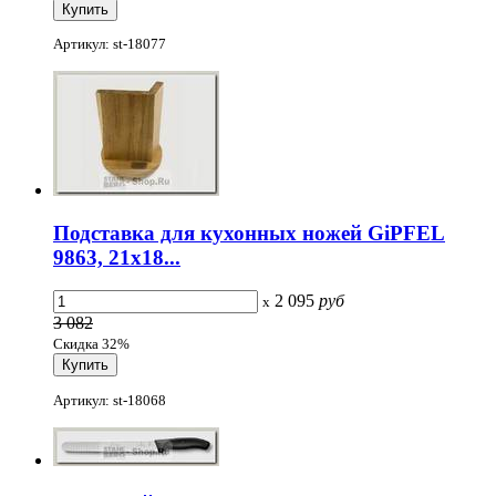
Артикул: st-18077
Подставка для кухонных ножей GiPFEL
9863, 21х18...
2 095
руб
x
3 082
Скидка 32%
Артикул: st-18068