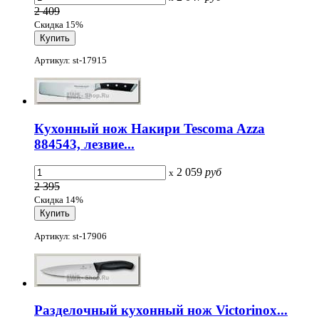
2 409
Скидка 15%
Артикул: st-17915
Кухонный нож Накири Tescoma Azza
884543, лезвие...
2 059
руб
x
2 395
Скидка 14%
Артикул: st-17906
Разделочный кухонный нож Victorinox...