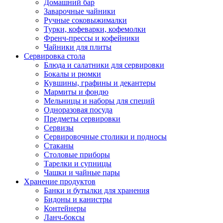
Домашний бар
Заварочные чайники
Ручные соковыжималки
Турки, кофеварки, кофемолки
Френч-прессы и кофейники
Чайники для плиты
Сервировка стола
Блюда и салатники для сервировки
Бокалы и рюмки
Кувшины, графины и декантеры
Мармиты и фондю
Мельницы и наборы для специй
Одноразовая посуда
Предметы сервировки
Сервизы
Сервировочные столики и подносы
Стаканы
Столовые приборы
Тарелки и супницы
Чашки и чайные пары
Хранение продуктов
Банки и бутылки для хранения
Бидоны и канистры
Контейнеры
Ланч-боксы