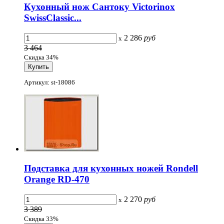
Кухонный нож Сантоку Victorinox
SwissClassic...
2 286
руб
x
3 464
Скидка 34%
Артикул: st-18086
Подставка для кухонных ножей Rondell
Orange RD-470
2 270
руб
x
3 389
Скидка 33%