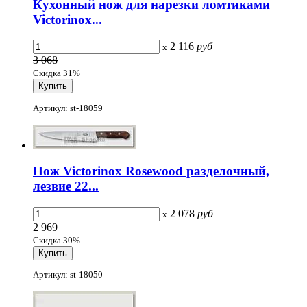
Кухонный нож для нарезки ломтиками
Victorinox...
2 116
руб
x
3 068
Скидка 31%
Артикул: st-18059
Нож Victorinox Rosewood разделочный,
лезвие 22...
2 078
руб
x
2 969
Скидка 30%
Артикул: st-18050