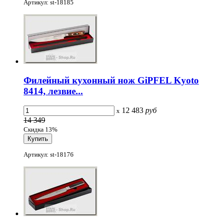
Артикул: st-18185
Филейный кухонный нож GiPFEL Kyoto
8414, лезвие...
12 483
руб
x
14 349
Скидка 13%
Артикул: st-18176