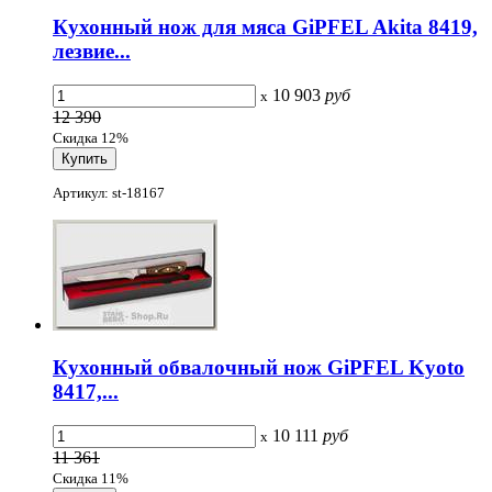
Кухонный нож для мяса GiPFEL Akita 8419,
лезвие...
10 903
руб
x
12 390
Скидка 12%
Артикул: st-18167
Кухонный обвалочный нож GiPFEL Kyoto
8417,...
10 111
руб
x
11 361
Скидка 11%