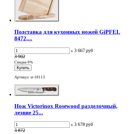
Подставка для кухонных ножей GiPFEL
8472,...
3 667
руб
x
3 902
Скидка 6%
Артикул: st-18113
Нож Victorinox Rosewood разделочный,
лезвие 25...
3 678
руб
x
3 872