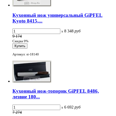
Кухонный нож универсальный GiPFEL
Kyoto 8415,...
8 348
руб
x
9 174
Скидка 9%
Артикул: st-18140
Кухонный нож-топорик GiPFEL 8486,
лезвие 180...
6 692
руб
x
7 274