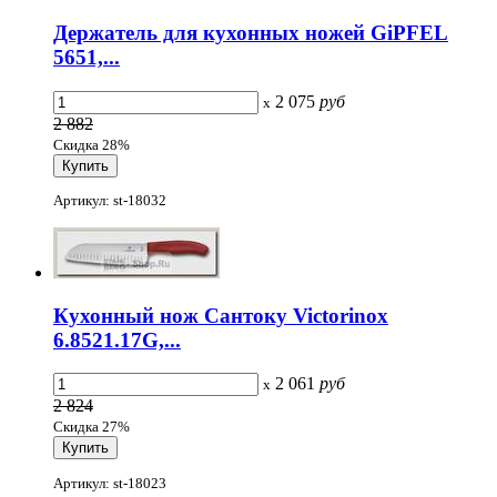
Держатель для кухонных ножей GiPFEL
5651,...
2 075
руб
x
2 882
Скидка 28%
Артикул: st-18032
Кухонный нож Сантоку Victorinox
6.8521.17G,...
2 061
руб
x
2 824
Скидка 27%
Артикул: st-18023