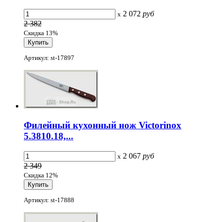
2 072
руб
x
2 382
Скидка 13%
Артикул: st-17897
Филейный кухонный нож Victorinox
5.3810.18,...
2 067
руб
x
2 349
Скидка 12%
Артикул: st-17888