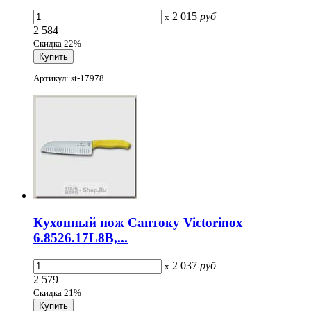
2 015
руб
x
2 584
Скидка 22%
Артикул: st-17978
Кухонный нож Сантоку Victorinox
6.8526.17L8B,...
2 037
руб
x
2 579
Скидка 21%