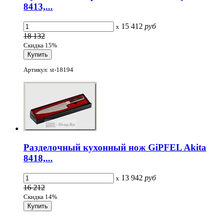
8413,...
15 412
руб
x
18 132
Скидка 15%
Артикул: st-18194
Разделочный кухонный нож GiPFEL Akita
8418,...
13 942
руб
x
16 212
Скидка 14%