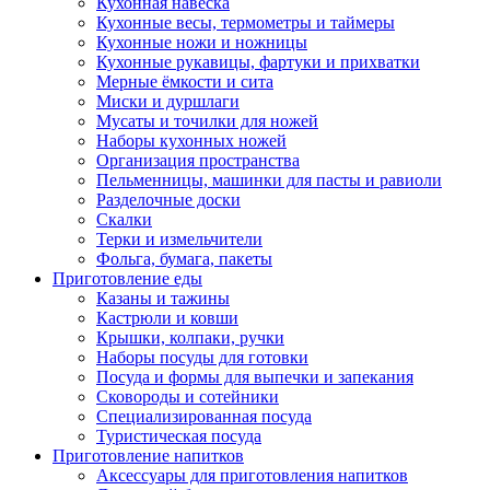
Кухонная навеска
Кухонные весы, термометры и таймеры
Кухонные ножи и ножницы
Кухонные рукавицы, фартуки и прихватки
Мерные ёмкости и сита
Миски и дуршлаги
Мусаты и точилки для ножей
Наборы кухонных ножей
Организация пространства
Пельменницы, машинки для пасты и равиоли
Разделочные доски
Скалки
Терки и измельчители
Фольга, бумага, пакеты
Приготовление еды
Казаны и тажины
Кастрюли и ковши
Крышки, колпаки, ручки
Наборы посуды для готовки
Посуда и формы для выпечки и запекания
Сковороды и сотейники
Специализированная посуда
Туристическая посуда
Приготовление напитков
Аксессуары для приготовления напитков