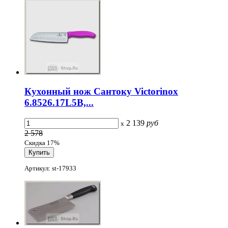
Кухонный нож Сантоку Victorinox
6.8526.17L5B,...
2 139
руб
x
2 578
Скидка 17%
Артикул: st-17933