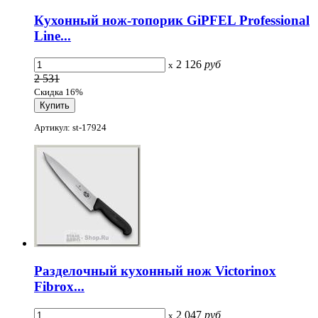
Кухонный нож-топорик GiPFEL Professional
Line...
2 126
руб
x
2 531
Скидка 16%
Артикул: st-17924
Разделочный кухонный нож Victorinox
Fibrox...
2 047
руб
x