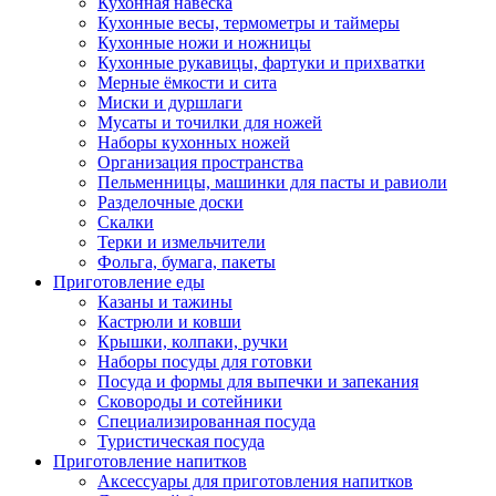
Кухонная навеска
Кухонные весы, термометры и таймеры
Кухонные ножи и ножницы
Кухонные рукавицы, фартуки и прихватки
Мерные ёмкости и сита
Миски и дуршлаги
Мусаты и точилки для ножей
Наборы кухонных ножей
Организация пространства
Пельменницы, машинки для пасты и равиоли
Разделочные доски
Скалки
Терки и измельчители
Фольга, бумага, пакеты
Приготовление еды
Казаны и тажины
Кастрюли и ковши
Крышки, колпаки, ручки
Наборы посуды для готовки
Посуда и формы для выпечки и запекания
Сковороды и сотейники
Специализированная посуда
Туристическая посуда
Приготовление напитков
Аксессуары для приготовления напитков