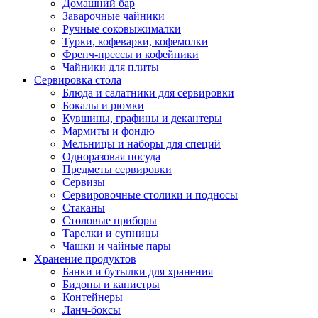
Домашний бар
Заварочные чайники
Ручные соковыжималки
Турки, кофеварки, кофемолки
Френч-прессы и кофейники
Чайники для плиты
Сервировка стола
Блюда и салатники для сервировки
Бокалы и рюмки
Кувшины, графины и декантеры
Мармиты и фондю
Мельницы и наборы для специй
Одноразовая посуда
Предметы сервировки
Сервизы
Сервировочные столики и подносы
Стаканы
Столовые приборы
Тарелки и супницы
Чашки и чайные пары
Хранение продуктов
Банки и бутылки для хранения
Бидоны и канистры
Контейнеры
Ланч-боксы